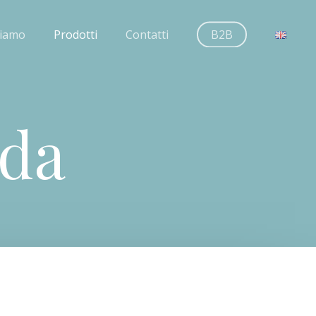
siamo
Prodotti
Contatti
B2B
oda