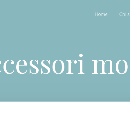
Home
Chi 
cessori m