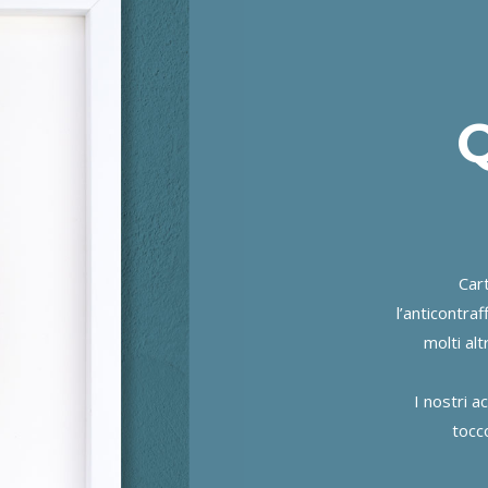
Q
Cart
l’anticontraf
molti alt
I nostri 
tocco