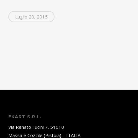
Luglio 20, 2015
EKART S.R.L.
Via Renato Fucini 7, 51010
Massa e Cozzile (Pistoia) – ITALIA