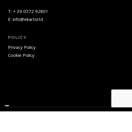
T:
+ 39 0572 92801
E:
info@ekartsrl.it
POLICY
Privacy Policy
Cookie Policy
© 2026 Ekart srl. – Via Renato Fucini 7, 51010 Massa e Cozzile (Pistoia)
– ITALIA – Tel. + 39 0572 92801 – info@ekartsrl.it P. IVA: 01950610475
– REA: PT-193572